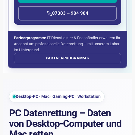
07303 – 904 904
Partnerprogramm:
IT-Dienstleister & Fachhändler erweitern ihr
Angebot um professionelle Datenrettung – mit unserem Labor
im Hintergrund.
PARTNERPROGRAMM »
Desktop-PC · Mac · Gaming-PC · Workstation
PC Datenrettung – Daten
von Desktop-Computer und
Mac retten