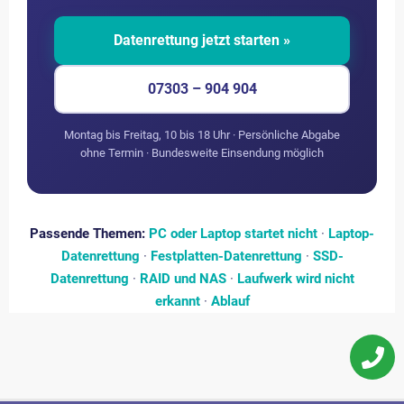
Datenrettung jetzt starten »
07303 – 904 904
Montag bis Freitag, 10 bis 18 Uhr · Persönliche Abgabe
ohne Termin · Bundesweite Einsendung möglich
Passende Themen:
PC oder Laptop startet nicht
·
Laptop-
Datenrettung
·
Festplatten-Datenrettung
·
SSD-
Datenrettung
·
RAID und NAS
·
Laufwerk wird nicht
erkannt
·
Ablauf